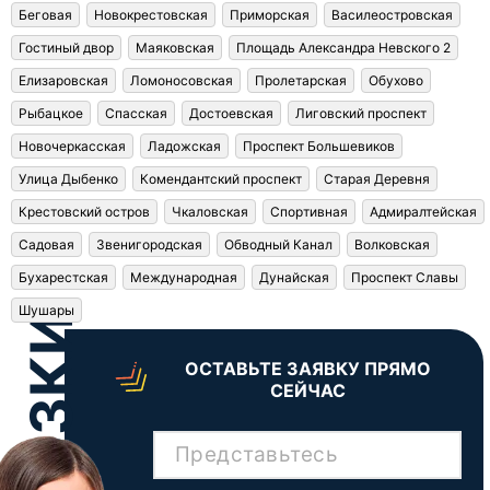
Беговая
Новокрестовская
Приморская
Василеостровская
Гостиный двор
Маяковская
Площадь Александра Невского 2
Елизаровская
Ломоносовская
Пролетарская
Обухово
Рыбацкое
Спасская
Достоевская
Лиговский проспект
Новочеркасская
Ладожская
Проспект Большевиков
Улица Дыбенко
Комендантский проспект
Старая Деревня
Крестовский остров
Чкаловская
Спортивная
Адмиралтейская
Садовая
Звенигородская
Обводный Канал
Волковская
Бухарестская
Международная
Дунайская
Проспект Славы
Шушары
ОСТАВЬТЕ ЗАЯВКУ ПРЯМО
СЕЙЧАС
Представьтесь