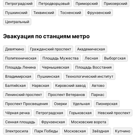
Петроградский
Петродворцовый
Приморский
Приозерский
Пушкинский
Тихвинский
Тосненский
Фрунзенский
Центральный
Эвакуация по станциям метро
Девяткино
Гражданский проспект
Академическая
Политехническая
Площадь Мужества
Лесная
Выборгская
Площадь Ленина
Чернышевская
Площадь Восстания
Владимирская
Пушкинская
Технологический институт
Балтийская
Нарвская
Кировский завод
Автово
Ленинский проспект
Проспект Ветеранов
Парнас
Проспект Просвещения
Озерки
Удельная
Пионерская
Чёрная речка
Петроградская
Горьковская
Невский проспект
Сенная площадь
Фрунзенская
Московские ворота
Электросила
Парк Победы
Московская
Звёздная
Купчино