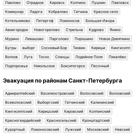
Павлово
Отрадное
Кировск
Колпино
Пушкин
Павловск
Коммунар
Ладога
Кобралово
Гатчина
Красное село
Котельниково
Петергоф
Ломоносов
Большая Ижора
Авиагородок
Новогорелово
Стрельна
Кудрово
Янино
Мурино
Левашово
Парголово
Порошино
Новое Девяткино
Бугры
выборг
Сосновый Бор
Тихвин
Кириши
Кингисепп
Волхов
Луга
Тосно
Сланцы
Лодейное Поле
Пикалёво
Подпорожье
Никольское
Бокситогорск
Песочный
Эвакуация по районам Санкт-Петербурга
Адмиралтейский
Василеостровский
Волосовский
Волховский
Всеволожский
Выборгский
Гатчинский
Калининский
Кингисеппский
Киришский
Кировский
Колпинский
Красногвардейский
Красносельский
Кронштадтский
Курортный
Ломоносовский
Лужский
Московский
Невский