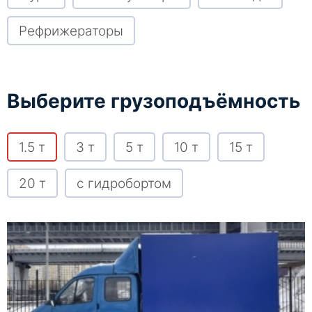
Рефрижераторы
Выберите грузоподъёмность
1.5 т
3 т
5 т
10 т
15 т
20 т
с гидробортом