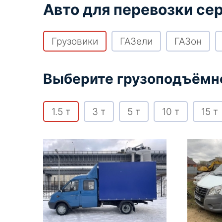
Авто для перевозки се
Грузовики
ГАЗели
ГАЗон
Выберите грузоподъёмн
1.5 т
3 т
5 т
10 т
15 т