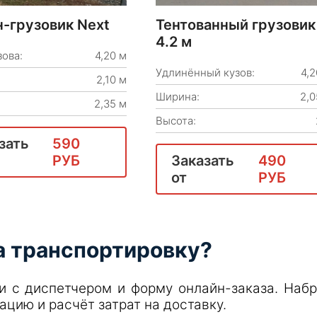
-грузовик Next
Тентованный грузовик
4.2 м
зова:
4,20 м
Удлинённый кузов:
4,2
2,10 м
Ширина:
2,0
2,35 м
Высота:
зать
590
РУБ
Заказать
490
от
РУБ
а транспортировку?
и с диспетчером и форму онлайн-заказа. Наб
тацию и расчёт затрат на доставку.