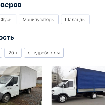
рверов
Фуры
Манипуляторы
Шаланды
ость
20 т
с гидробортом