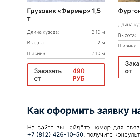
Грузовик «Фермер» 1,5
Фургон
т
Длина ку
Длина кузова:
3.10 м
Высота:
Высота:
2 м
Ширина:
Ширина:
2.10 м
Зака
Заказать
490
от
от
РУБ
Как оформить заявку н
На сайте вы найдёте номер для связ
+7 (812) 426-10-50
, получите консуль