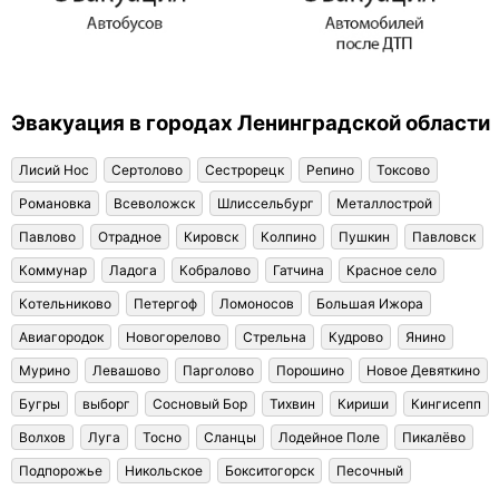
Эвакуация в городах Ленинградской области
Лисий Нос
Сертолово
Сестрорецк
Репино
Токсово
Романовка
Всеволожск
Шлиссельбург
Металлострой
Павлово
Отрадное
Кировск
Колпино
Пушкин
Павловск
Коммунар
Ладога
Кобралово
Гатчина
Красное село
Котельниково
Петергоф
Ломоносов
Большая Ижора
Авиагородок
Новогорелово
Стрельна
Кудрово
Янино
Мурино
Левашово
Парголово
Порошино
Новое Девяткино
Бугры
выборг
Сосновый Бор
Тихвин
Кириши
Кингисепп
Волхов
Луга
Тосно
Сланцы
Лодейное Поле
Пикалёво
Подпорожье
Никольское
Бокситогорск
Песочный