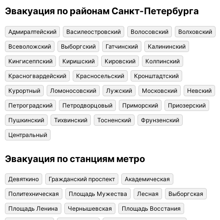
Эвакуация по районам Санкт-Петербурга
Адмиралтейский
Василеостровский
Волосовский
Волховский
Всеволожский
Выборгский
Гатчинский
Калининский
Кингисеппский
Киришский
Кировский
Колпинский
Красногвардейский
Красносельский
Кронштадтский
Курортный
Ломоносовский
Лужский
Московский
Невский
Петроградский
Петродворцовый
Приморский
Приозерский
Пушкинский
Тихвинский
Тосненский
Фрунзенский
Центральный
Эвакуация по станциям метро
Девяткино
Гражданский проспект
Академическая
Политехническая
Площадь Мужества
Лесная
Выборгская
Площадь Ленина
Чернышевская
Площадь Восстания