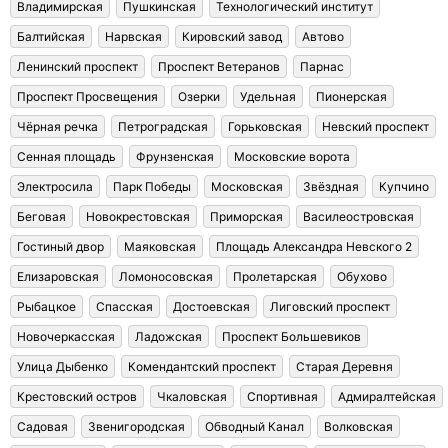
Владимирская
Пушкинская
Технологический институт
Балтийская
Нарвская
Кировский завод
Автово
Ленинский проспект
Проспект Ветеранов
Парнас
Проспект Просвещения
Озерки
Удельная
Пионерская
Чёрная речка
Петроградская
Горьковская
Невский проспект
Сенная площадь
Фрунзенская
Московские ворота
Электросила
Парк Победы
Московская
Звёздная
Купчино
Беговая
Новокрестовская
Приморская
Василеостровская
Гостиный двор
Маяковская
Площадь Александра Невского 2
Елизаровская
Ломоносовская
Пролетарская
Обухово
Рыбацкое
Спасская
Достоевская
Лиговский проспект
Новочеркасская
Ладожская
Проспект Большевиков
Улица Дыбенко
Комендантский проспект
Старая Деревня
Крестовский остров
Чкаловская
Спортивная
Адмиралтейская
Садовая
Звенигородская
Обводный Канал
Волковская