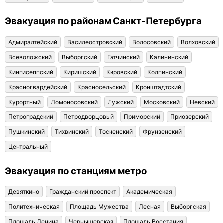
Эвакуация по районам Санкт-Петербурга
Адмиралтейский
Василеостровский
Волосовский
Волховский
Всеволожский
Выборгский
Гатчинский
Калининский
Кингисеппский
Киришский
Кировский
Колпинский
Красногвардейский
Красносельский
Кронштадтский
Курортный
Ломоносовский
Лужский
Московский
Невский
Петроградский
Петродворцовый
Приморский
Приозерский
Пушкинский
Тихвинский
Тосненский
Фрунзенский
Центральный
Эвакуация по станциям метро
Девяткино
Гражданский проспект
Академическая
Политехническая
Площадь Мужества
Лесная
Выборгская
Площадь Ленина
Чернышевская
Площадь Восстания