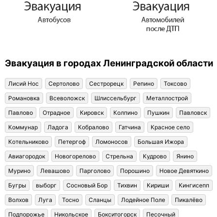
Эвакуация в городах Ленинградской области
Лисий Нос
Сертолово
Сестрорецк
Репино
Токсово
Романовка
Всеволожск
Шлиссельбург
Металлострой
Павлово
Отрадное
Кировск
Колпино
Пушкин
Павловск
Коммунар
Ладога
Кобралово
Гатчина
Красное село
Котельниково
Петергоф
Ломоносов
Большая Ижора
Авиагородок
Новогорелово
Стрельна
Кудрово
Янино
Мурино
Левашово
Парголово
Порошино
Новое Девяткино
Бугры
выборг
Сосновый Бор
Тихвин
Кириши
Кингисепп
Волхов
Луга
Тосно
Сланцы
Лодейное Поле
Пикалёво
Подпорожье
Никольское
Бокситогорск
Песочный