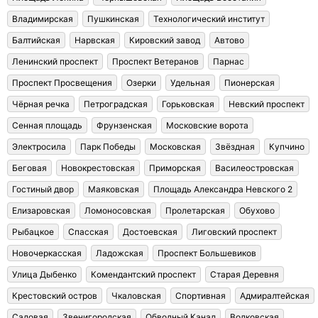
Владимирская
Пушкинская
Технологический институт
Балтийская
Нарвская
Кировский завод
Автово
Ленинский проспект
Проспект Ветеранов
Парнас
Проспект Просвещения
Озерки
Удельная
Пионерская
Чёрная речка
Петроградская
Горьковская
Невский проспект
Сенная площадь
Фрунзенская
Московские ворота
Электросила
Парк Победы
Московская
Звёздная
Купчино
Беговая
Новокрестовская
Приморская
Василеостровская
Гостиный двор
Маяковская
Площадь Александра Невского 2
Елизаровская
Ломоносовская
Пролетарская
Обухово
Рыбацкое
Спасская
Достоевская
Лиговский проспект
Новочеркасская
Ладожская
Проспект Большевиков
Улица Дыбенко
Комендантский проспект
Старая Деревня
Крестовский остров
Чкаловская
Спортивная
Адмиралтейская
Садовая
Звенигородская
Обводный Канал
Волковская