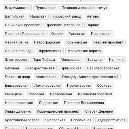
Владимирская
Пушкинская
Технологический институт
Балтийская
Нарвская
Кировский завод
Автово
Ленинский проспект
Проспект Ветеранов
Парнас
Проспект Просвещения
Озерки
Удельная
Пионерская
Чёрная речка
Петроградская
Горьковская
Невский проспект
Сенная площадь
Фрунзенская
Московские ворота
Электросила
Парк Победы
Московская
Звёздная
Купчино
Беговая
Новокрестовская
Приморская
Василеостровская
Гостиный двор
Маяковская
Площадь Александра Невского 2
Елизаровская
Ломоносовская
Пролетарская
Обухово
Рыбацкое
Спасская
Достоевская
Лиговский проспект
Новочеркасская
Ладожская
Проспект Большевиков
Улица Дыбенко
Комендантский проспект
Старая Деревня
Крестовский остров
Чкаловская
Спортивная
Адмиралтейская
Садовая
Звенигородская
Обводный Канал
Волковская