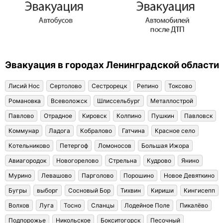
Эвакуация в городах Ленинградской области
Лисий Нос
Сертолово
Сестрорецк
Репино
Токсово
Романовка
Всеволожск
Шлиссельбург
Металлострой
Павлово
Отрадное
Кировск
Колпино
Пушкин
Павловск
Коммунар
Ладога
Кобралово
Гатчина
Красное село
Котельниково
Петергоф
Ломоносов
Большая Ижора
Авиагородок
Новогорелово
Стрельна
Кудрово
Янино
Мурино
Левашово
Парголово
Порошино
Новое Девяткино
Бугры
выборг
Сосновый Бор
Тихвин
Кириши
Кингисепп
Волхов
Луга
Тосно
Сланцы
Лодейное Поле
Пикалёво
Подпорожье
Никольское
Бокситогорск
Песочный