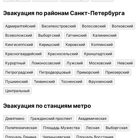
Эвакуация по районам Санкт-Петербурга
Адмиралтейский
Василеостровский
Волосовский
Волховский
Всеволожский
Выборгский
Гатчинский
Калининский
Кингисеппский
Киришский
Кировский
Колпинский
Красногвардейский
Красносельский
Кронштадтский
Курортный
Ломоносовский
Лужский
Московский
Невский
Петроградский
Петродворцовый
Приморский
Приозерский
Пушкинский
Тихвинский
Тосненский
Фрунзенский
Центральный
Эвакуация по станциям метро
Девяткино
Гражданский проспект
Академическая
Политехническая
Площадь Мужества
Лесная
Выборгская
Площадь Ленина
Чернышевская
Площадь Восстания