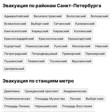
Эвакуация по районам Санкт-Петербурга
Адмиралтейский
Василеостровский
Волосовский
Волховский
Всеволожский
Выборгский
Гатчинский
Калининский
Кингисеппский
Киришский
Кировский
Колпинский
Красногвардейский
Красносельский
Кронштадтский
Курортный
Ломоносовский
Лужский
Московский
Невский
Петроградский
Петродворцовый
Приморский
Приозерский
Пушкинский
Тихвинский
Тосненский
Фрунзенский
Центральный
Эвакуация по станциям метро
Девяткино
Гражданский проспект
Академическая
Политехническая
Площадь Мужества
Лесная
Выборгская
Площадь Ленина
Чернышевская
Площадь Восстания