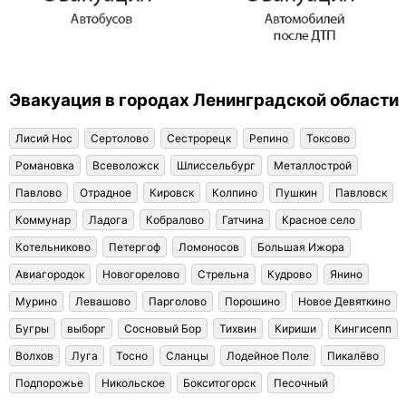
Эвакуация в городах Ленинградской области
Лисий Нос
Сертолово
Сестрорецк
Репино
Токсово
Романовка
Всеволожск
Шлиссельбург
Металлострой
Павлово
Отрадное
Кировск
Колпино
Пушкин
Павловск
Коммунар
Ладога
Кобралово
Гатчина
Красное село
Котельниково
Петергоф
Ломоносов
Большая Ижора
Авиагородок
Новогорелово
Стрельна
Кудрово
Янино
Мурино
Левашово
Парголово
Порошино
Новое Девяткино
Бугры
выборг
Сосновый Бор
Тихвин
Кириши
Кингисепп
Волхов
Луга
Тосно
Сланцы
Лодейное Поле
Пикалёво
Подпорожье
Никольское
Бокситогорск
Песочный