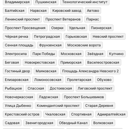
Владимирская
Пушкинская
Технологический институт
Балтийская
Нарвская
Кировский завод
Автово
Ленинский проспект
Проспект Ветеранов
Парнас
Проспект Просвещения
Озерки
Удельная
Пионерская
Чёрная речка
Петроградская
Горьковская
Невский проспект
Сенная площадь
Фрунзенская
Московские ворота
Электросила
Парк Победы
Московская
Звёздная
Купчино
Беговая
Новокрестовская
Приморская
Василеостровская
Гостиный двор
Маяковская
Площадь Александра Невского 2
Елизаровская
Ломоносовская
Пролетарская
Обухово
Рыбацкое
Спасская
Достоевская
Лиговский проспект
Новочеркасская
Ладожская
Проспект Большевиков
Улица Дыбенко
Комендантский проспект
Старая Деревня
Крестовский остров
Чкаловская
Спортивная
Адмиралтейская
Садовая
Звенигородская
Обводный Канал
Волковская