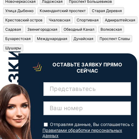
Новочеркасская
Ладожская
Проспект Большевиков
Улица Дыбенко
Комендантский проспект
Старая Деревня
Крестовский остров
Чкаловская
Спортивная
Адмиралтейская
Садовая
Звенигородская
Обводный Канал
Волковская
Бухарестская
Международная
Дунайская
Проспект Славы
Шушары
ОСТАВЬТЕ ЗАЯВКУ ПРЯМО
СЕЙЧАС
Представьтесь
Ваш номер
Отправляя данные, Вы соглашаетесь с
Правилами обработки персональных
данных