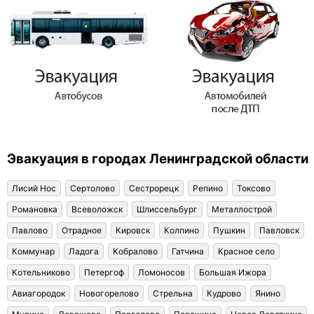
Эвакуация в городах Ленинградской области
Лисий Нос
Сертолово
Сестрорецк
Репино
Токсово
Романовка
Всеволожск
Шлиссельбург
Металлострой
Павлово
Отрадное
Кировск
Колпино
Пушкин
Павловск
Коммунар
Ладога
Кобралово
Гатчина
Красное село
Котельниково
Петергоф
Ломоносов
Большая Ижора
Авиагородок
Новогорелово
Стрельна
Кудрово
Янино