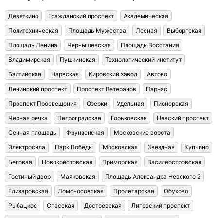
Девяткино
Гражданский проспект
Академическая
Политехническая
Площадь Мужества
Лесная
Выборгская
Площадь Ленина
Чернышевская
Площадь Восстания
Владимирская
Пушкинская
Технологический институт
Балтийская
Нарвская
Кировский завод
Автово
Ленинский проспект
Проспект Ветеранов
Парнас
Проспект Просвещения
Озерки
Удельная
Пионерская
Чёрная речка
Петроградская
Горьковская
Невский проспект
Сенная площадь
Фрунзенская
Московские ворота
Электросила
Парк Победы
Московская
Звёздная
Купчино
Беговая
Новокрестовская
Приморская
Василеостровская
Гостиный двор
Маяковская
Площадь Александра Невского 2
Елизаровская
Ломоносовская
Пролетарская
Обухово
Рыбацкое
Спасская
Достоевская
Лиговский проспект