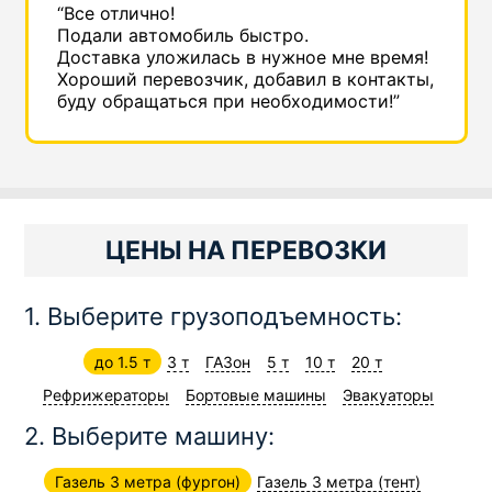
“Все отлично!
Подали автомобиль быстро.
Доставка уложилась в нужное мне время!
Хороший перевозчик, добавил в контакты,
буду обращаться при необходимости!”
ЦЕНЫ НА ПЕРЕВОЗКИ
1. Выберите грузоподъемность:
до 1.5 т
3 т
ГАЗон
5 т
10 т
20 т
Рефрижераторы
Бортовые машины
Эвакуаторы
2. Выберите машину:
Газель 3 метра (фургон)
Газель 3 метра (тент)