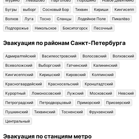
Мурино
Левашово
Парголово
Порошино
Новое Девяткино
Бугры
выборг
Сосновый Бор
Тихвин
Кириши
Кингисепп
Волхов
Луга
Тосно
Сланцы
Лодейное Поле
Пикалёво
Подпорожье
Никольское
Бокситогорск
Песочный
Эвакуация по районам Санкт-Петербурга
Адмиралтейский
Василеостровский
Волосовский
Волховский
Всеволожский
Выборгский
Гатчинский
Калининский
Кингисеппский
Киришский
Кировский
Колпинский
Красногвардейский
Красносельский
Кронштадтский
Курортный
Ломоносовский
Лужский
Московский
Невский
Петроградский
Петродворцовый
Приморский
Приозерский
Пушкинский
Тихвинский
Тосненский
Фрунзенский
Центральный
Эвакуация по станциям метро