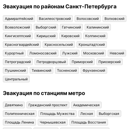
Эвакуация по районам Санкт-Петербурга
Адмиралтейский
Василеостровский
Волосовский
Волховский
Всеволожский
Выборгский
Гатчинский
Калининский
Кингисеппский
Киришский
Кировский
Колпинский
Красногвардейский
Красносельский
Кронштадтский
Курортный
Ломоносовский
Лужский
Московский
Невский
Петроградский
Петродворцовый
Приморский
Приозерский
Пушкинский
Тихвинский
Тосненский
Фрунзенский
Центральный
Эвакуация по станциям метро
Девяткино
Гражданский проспект
Академическая
Политехническая
Площадь Мужества
Лесная
Выборгская
Площадь Ленина
Чернышевская
Площадь Восстания