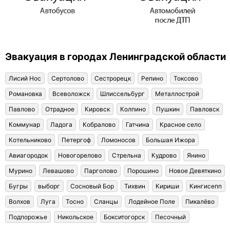
Эвакуация в городах Ленинградской области
Лисий Нос
Сертолово
Сестрорецк
Репино
Токсово
Романовка
Всеволожск
Шлиссельбург
Металлострой
Павлово
Отрадное
Кировск
Колпино
Пушкин
Павловск
Коммунар
Ладога
Кобралово
Гатчина
Красное село
Котельниково
Петергоф
Ломоносов
Большая Ижора
Авиагородок
Новогорелово
Стрельна
Кудрово
Янино
Мурино
Левашово
Парголово
Порошино
Новое Девяткино
Бугры
выборг
Сосновый Бор
Тихвин
Кириши
Кингисепп
Волхов
Луга
Тосно
Сланцы
Лодейное Поле
Пикалёво
Подпорожье
Никольское
Бокситогорск
Песочный