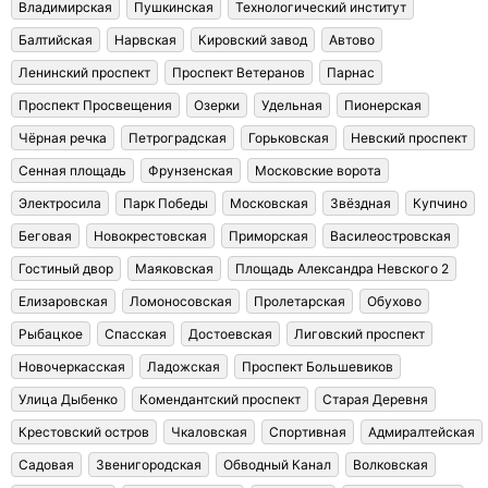
Владимирская
Пушкинская
Технологический институт
Балтийская
Нарвская
Кировский завод
Автово
Ленинский проспект
Проспект Ветеранов
Парнас
Проспект Просвещения
Озерки
Удельная
Пионерская
Чёрная речка
Петроградская
Горьковская
Невский проспект
Сенная площадь
Фрунзенская
Московские ворота
Электросила
Парк Победы
Московская
Звёздная
Купчино
Беговая
Новокрестовская
Приморская
Василеостровская
Гостиный двор
Маяковская
Площадь Александра Невского 2
Елизаровская
Ломоносовская
Пролетарская
Обухово
Рыбацкое
Спасская
Достоевская
Лиговский проспект
Новочеркасская
Ладожская
Проспект Большевиков
Улица Дыбенко
Комендантский проспект
Старая Деревня
Крестовский остров
Чкаловская
Спортивная
Адмиралтейская
Садовая
Звенигородская
Обводный Канал
Волковская