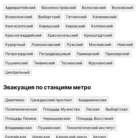
Адмиралтейский
Василеостровский
Волосовский
Волховский
Всеволожский
Выборгский
Гатчинский
Калининский
Кингисеппский
Киришский
Кировский
Колпинский
Красногвардейский
Красносельский
Кронштадтский
Курортный
Ломоносовский
Лужский
Московский
Невский
Петроградский
Петродворцовый
Приморский
Приозерский
Пушкинский
Тихвинский
Тосненский
Фрунзенский
Центральный
Эвакуация по станциям метро
Девяткино
Гражданский проспект
Академическая
Политехническая
Площадь Мужества
Лесная
Выборгская
Площадь Ленина
Чернышевская
Площадь Восстания
Владимирская
Пушкинская
Технологический институт
Балтийская
Нарвская
Кировский завод
Автово