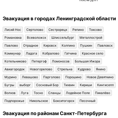
Эвакуация в городах Ленинградской области
Лисий Нос
Сертолово
Сестрорецк
Репино
Токсово
Романовка
Всеволожск
Шлиссельбург
Металлострой
Павлово
Отрадное
Кировск
Колпино
Пушкин
Павловск
Коммунар
Ладога
Кобралово
Гатчина
Красное село
Котельниково
Петергоф
Ломоносов
Большая Ижора
Авиагородок
Новогорелово
Стрельна
Кудрово
Янино
Мурино
Левашово
Парголово
Порошино
Новое Девяткино
Бугры
выборг
Сосновый Бор
Тихвин
Кириши
Кингисепп
Волхов
Луга
Тосно
Сланцы
Лодейное Поле
Пикалёво
Подпорожье
Никольское
Бокситогорск
Песочный
Эвакуация по районам Санкт-Петербурга