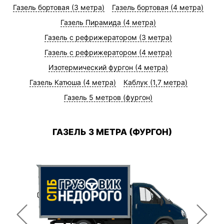
Газель бортовая (3 метра)
Газель бортовая (4 метра)
Газель Пирамида (4 метра)
Газель с рефрижератором (3 метра)
Газель с рефрижератором (4 метра)
Изотермический фургон (4 метра)
Газель Катюша (4 метра)
Каблук (1,7 метра)
Газель 5 метров (фургон)
ГАЗЕЛЬ 3 МЕТРА (ФУРГОН)