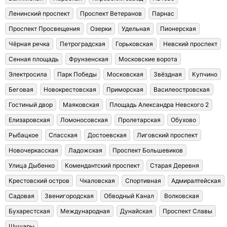
Ленинский проспект
Проспект Ветеранов
Парнас
Проспект Просвещения
Озерки
Удельная
Пионерская
Чёрная речка
Петроградская
Горьковская
Невский проспект
Сенная площадь
Фрунзенская
Московские ворота
Электросила
Парк Победы
Московская
Звёздная
Купчино
Беговая
Новокрестовская
Приморская
Василеостровская
Гостиный двор
Маяковская
Площадь Александра Невского 2
Елизаровская
Ломоносовская
Пролетарская
Обухово
Рыбацкое
Спасская
Достоевская
Лиговский проспект
Новочеркасская
Ладожская
Проспект Большевиков
Улица Дыбенко
Комендантский проспект
Старая Деревня
Крестовский остров
Чкаловская
Спортивная
Адмиралтейская
Садовая
Звенигородская
Обводный Канал
Волковская
Бухарестская
Международная
Дунайская
Проспект Славы
Шушары