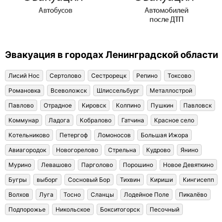
Эвакуация в городах Ленинградской области
Лисий Нос
Сертолово
Сестрорецк
Репино
Токсово
Романовка
Всеволожск
Шлиссельбург
Металлострой
Павлово
Отрадное
Кировск
Колпино
Пушкин
Павловск
Коммунар
Ладога
Кобралово
Гатчина
Красное село
Котельниково
Петергоф
Ломоносов
Большая Ижора
Авиагородок
Новогорелово
Стрельна
Кудрово
Янино
Мурино
Левашово
Парголово
Порошино
Новое Девяткино
Бугры
выборг
Сосновый Бор
Тихвин
Кириши
Кингисепп
Волхов
Луга
Тосно
Сланцы
Лодейное Поле
Пикалёво
Подпорожье
Никольское
Бокситогорск
Песочный