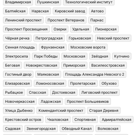
Владимирская
Пушкинская
Технологический институт
Балтийская
Нарвская
Кировский завод
Автово
Ленинский проспект
Проспект Ветеранов
Парнас
Проспект Просвещения
Озерки
Удельная
Пионерская
Чёрная речка
Петроградская
Горьковская
Невский проспект
Сенная площадь
Фрунзенская
Московские ворота
Электросила
Парк Победы
Московская
Звёздная
Купчино
Беговая
Новокрестовская
Приморская
Василеостровская
Гостиный двор
Маяковская
Площадь Александра Невского 2
Елизаровская
Ломоносовская
Пролетарская
Обухово
Рыбацкое
Спасская
Достоевская
Лиговский проспект
Новочеркасская
Ладожская
Проспект Большевиков
Улица Дыбенко
Комендантский проспект
Старая Деревня
Крестовский остров
Чкаловская
Спортивная
Адмиралтейская
Садовая
Звенигородская
Обводный Канал
Волковская