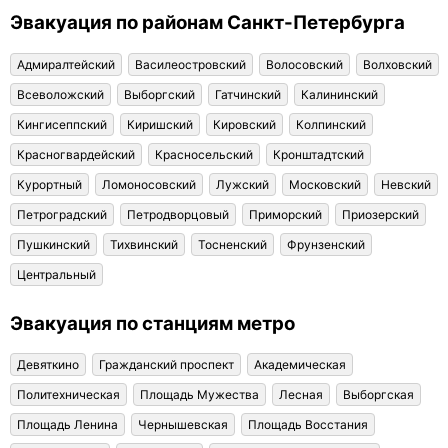
Эвакуация по районам Санкт-Петербурга
Адмиралтейский
Василеостровский
Волосовский
Волховский
Всеволожский
Выборгский
Гатчинский
Калининский
Кингисеппский
Киришский
Кировский
Колпинский
Красногвардейский
Красносельский
Кронштадтский
Курортный
Ломоносовский
Лужский
Московский
Невский
Петроградский
Петродворцовый
Приморский
Приозерский
Пушкинский
Тихвинский
Тосненский
Фрунзенский
Центральный
Эвакуация по станциям метро
Девяткино
Гражданский проспект
Академическая
Политехническая
Площадь Мужества
Лесная
Выборгская
Площадь Ленина
Чернышевская
Площадь Восстания