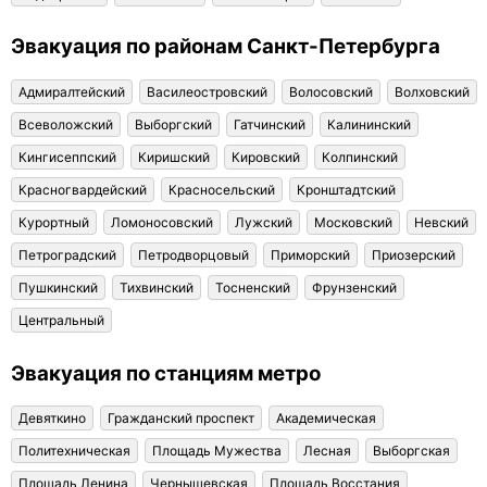
Эвакуация по районам Санкт-Петербурга
Адмиралтейский
Василеостровский
Волосовский
Волховский
Всеволожский
Выборгский
Гатчинский
Калининский
Кингисеппский
Киришский
Кировский
Колпинский
Красногвардейский
Красносельский
Кронштадтский
Курортный
Ломоносовский
Лужский
Московский
Невский
Петроградский
Петродворцовый
Приморский
Приозерский
Пушкинский
Тихвинский
Тосненский
Фрунзенский
Центральный
Эвакуация по станциям метро
Девяткино
Гражданский проспект
Академическая
Политехническая
Площадь Мужества
Лесная
Выборгская
Площадь Ленина
Чернышевская
Площадь Восстания