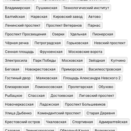
Владимирская
Пушкинская
Технологический институт
Балтийская
Нарвская
Кировский завод
Автово
Ленинский проспект
Проспект Ветеранов
Парнас
Проспект Просвещения
Озерки
Удельная
Пионерская
Чёрная речка
Петроградская
Горьковская
Невский проспект
Сенная площадь
Фрунзенская
Московские ворота
Электросила
Парк Победы
Московская
Звёздная
Купчино
Беговая
Новокрестовская
Приморская
Василеостровская
Гостиный двор
Маяковская
Площадь Александра Невского 2
Елизаровская
Ломоносовская
Пролетарская
Обухово
Рыбацкое
Спасская
Достоевская
Лиговский проспект
Новочеркасская
Ладожская
Проспект Большевиков
Улица Дыбенко
Комендантский проспект
Старая Деревня
Крестовский остров
Чкаловская
Спортивная
Адмиралтейская
Садовая
Звенигородская
Обводный Канал
Волковская