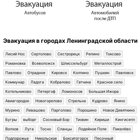
Эвакуация в городах Ленинградской области
Лисий Нос
Сертолово
Сестрорецк
Репино
Токсово
Романовка
Всеволожск
Шлиссельбург
Металлострой
Павлово
Отрадное
Кировск
Колпино
Пушкин
Павловск
Коммунар
Ладога
Кобралово
Гатчина
Красное село
Котельниково
Петергоф
Ломоносов
Большая Ижора
Авиагородок
Новогорелово
Стрельна
Кудрово
Янино
Мурино
Левашово
Парголово
Порошино
Новое Девяткино
Бугры
выборг
Сосновый Бор
Тихвин
Кириши
Кингисепп
Волхов
Луга
Тосно
Сланцы
Лодейное Поле
Пикалёво
Подпорожье
Никольское
Бокситогорск
Песочный