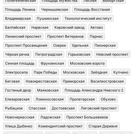
Политехническая
Площадь Мужества
Лесная
Выборгская
Площадь Ленина
Чернышевская
Площадь Восстания
Владимирская
Пушкинская
Технологический институт
Балтийская
Нарвская
Кировский завод
Автово
Ленинский проспект
Проспект Ветеранов
Парнас
Проспект Просвещения
Озерки
Удельная
Пионерская
Чёрная речка
Петроградская
Горьковская
Невский проспект
Сенная площадь
Фрунзенская
Московские ворота
Электросила
Парк Победы
Московская
Звёздная
Купчино
Беговая
Новокрестовская
Приморская
Василеостровская
Гостиный двор
Маяковская
Площадь Александра Невского 2
Елизаровская
Ломоносовская
Пролетарская
Обухово
Рыбацкое
Спасская
Достоевская
Лиговский проспект
Новочеркасская
Ладожская
Проспект Большевиков
Улица Дыбенко
Комендантский проспект
Старая Деревня