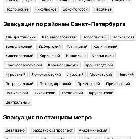
Подпорожье
Никольское
Бокситогорск
Песочный
Эвакуация по районам Санкт-Петербурга
Адмиралтейский
Василеостровский
Волосовский
Волховский
Всеволожский
Выборгский
Гатчинский
Калининский
Кингисеппский
Киришский
Кировский
Колпинский
Красногвардейский
Красносельский
Кронштадтский
Курортный
Ломоносовский
Лужский
Московский
Невский
Петроградский
Петродворцовый
Приморский
Приозерский
Пушкинский
Тихвинский
Тосненский
Фрунзенский
Центральный
Эвакуация по станциям метро
Девяткино
Гражданский проспект
Академическая