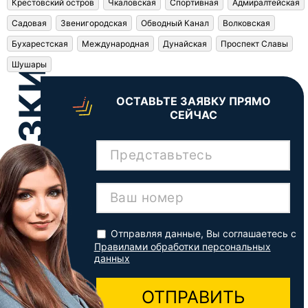
Крестовский остров
Чкаловская
Спортивная
Адмиралтейская
Садовая
Звенигородская
Обводный Канал
Волковская
Бухарестская
Международная
Дунайская
Проспект Славы
Шушары
ОСТАВЬТЕ ЗАЯВКУ ПРЯМО
СЕЙЧАС
Представьтесь
Ваш номер
Отправляя данные, Вы соглашаетесь с
Правилами обработки персональных
данных
ОТПРАВИТЬ