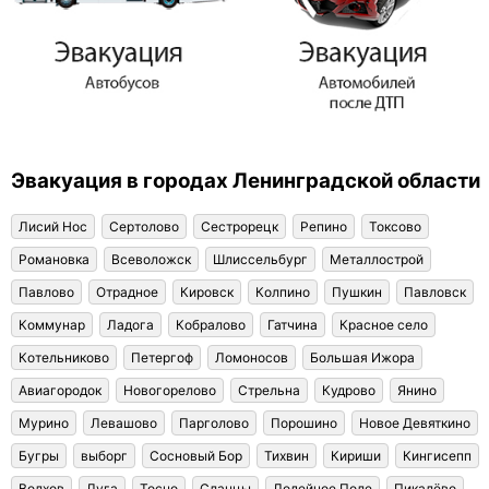
Эвакуация в городах Ленинградской области
Лисий Нос
Сертолово
Сестрорецк
Репино
Токсово
Романовка
Всеволожск
Шлиссельбург
Металлострой
Павлово
Отрадное
Кировск
Колпино
Пушкин
Павловск
Коммунар
Ладога
Кобралово
Гатчина
Красное село
Котельниково
Петергоф
Ломоносов
Большая Ижора
Авиагородок
Новогорелово
Стрельна
Кудрово
Янино
Мурино
Левашово
Парголово
Порошино
Новое Девяткино
Бугры
выборг
Сосновый Бор
Тихвин
Кириши
Кингисепп
Волхов
Луга
Тосно
Сланцы
Лодейное Поле
Пикалёво