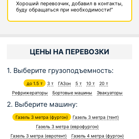
Хороший перевозчик, добавил в контакты,
буду обращаться при необходимости!”
ЦЕНЫ НА ПЕРЕВОЗКИ
1. Выберите грузоподъемность:
до 1.5 т
3 т
ГАЗон
5 т
10 т
20 т
Рефрижераторы
Бортовые машины
Эвакуаторы
2. Выберите машину:
Газель 3 метра (фургон)
Газель 3 метра (тент)
Газель 3 метра (еврофургон)
Газель 3 метра (евротент)
Газель 4 метра (фургон)