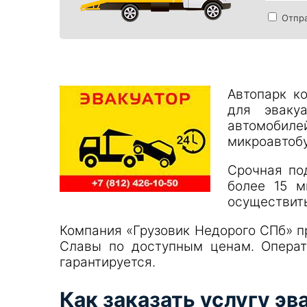
Отпра
Автопарк к
для эваку
автомобил
микроавтобу
Срочная по
более 15 м
осуществить
Компания «Грузовик Недорого СПб» п
Славы по доступным ценам. Операт
гарантируется.
Как заказать услугу эв