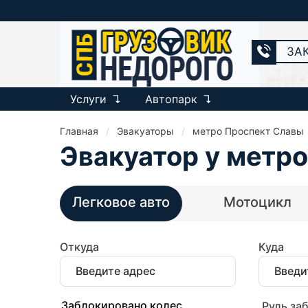
ЗА
Услуги
Автопарк
Главная
Эвакуаторы
метро Проспект Славы
Эвакуатор у метр
Легковое авто
Мотоцикл
Откуда
Куда
Заблокировано колес
Руль за