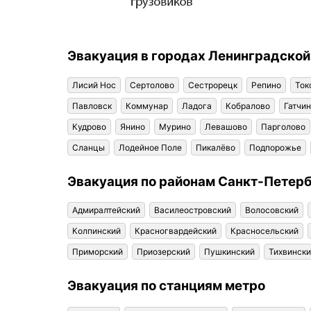
Эвакуация в городах Ленинградской
Лисий Нос
Сертолово
Сестрорецк
Репино
Ток
Павловск
Коммунар
Ладога
Кобралово
Гатчи
Кудрово
Янино
Мурино
Левашово
Парголово
Сланцы
Лодейное Поле
Пикалёво
Подпорожье
Эвакуация по районам Санкт-Петер
Адмиралтейский
Василеостровский
Волосовский
Колпинский
Красногвардейский
Красносельский
Приморский
Приозерский
Пушкинский
Тихвинск
Эвакуация по станциям метро