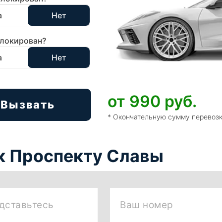
а
Нет
локирован?
а
Нет
от 990
руб.
Вызвать
* Окончательную сумму перевозк
 к Проспекту Славы
дставьтесь
Ваш номер