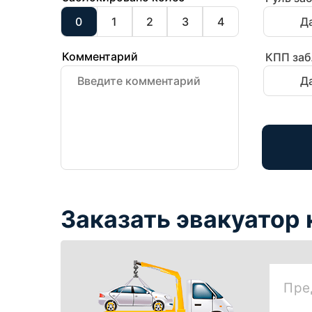
0
1
2
3
4
Д
Комментарий
КПП заб
Д
Заказать эвакуатор
Пре