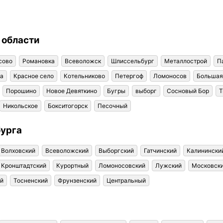
 области
сово
Романовка
Всеволожск
Шлиссельбург
Металлострой
П
на
Красное село
Котельниково
Петергоф
Ломоносов
Большая
Порошино
Новое Девяткино
Бугры
выборг
Сосновый Бор
Т
Никольское
Бокситогорск
Песочный
бурга
Волховский
Всеволожский
Выборгский
Гатчинский
Калинински
Кронштадтский
Курортный
Ломоносовский
Лужский
Московск
ий
Тосненский
Фрунзенский
Центральный