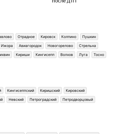
авлово
Отрадное
Кировск
Колпино
Пушкин
 Ижора
Авиагородок
Новогорелово
Стрельна
ихвин
Кириши
Кингисепп
Волхов
Луга
Тосно
й
Кингисеппский
Киришский
Кировский
ий
Невский
Петроградский
Петродворцовый