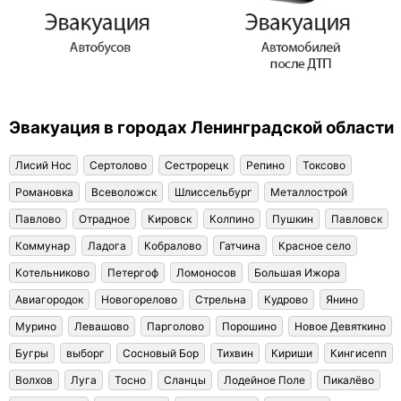
Эвакуация в городах Ленинградской области
Лисий Нос
Сертолово
Сестрорецк
Репино
Токсово
Романовка
Всеволожск
Шлиссельбург
Металлострой
Павлово
Отрадное
Кировск
Колпино
Пушкин
Павловск
Коммунар
Ладога
Кобралово
Гатчина
Красное село
Котельниково
Петергоф
Ломоносов
Большая Ижора
Авиагородок
Новогорелово
Стрельна
Кудрово
Янино
Мурино
Левашово
Парголово
Порошино
Новое Девяткино
Бугры
выборг
Сосновый Бор
Тихвин
Кириши
Кингисепп
Волхов
Луга
Тосно
Сланцы
Лодейное Поле
Пикалёво