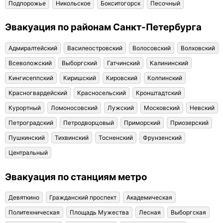
Подпорожье
Никольское
Бокситогорск
Песочный
Эвакуация по районам Санкт-Петербурга
Адмиралтейский
Василеостровский
Волосовский
Волховский
Всеволожский
Выборгский
Гатчинский
Калининский
Кингисеппский
Киришский
Кировский
Колпинский
Красногвардейский
Красносельский
Кронштадтский
Курортный
Ломоносовский
Лужский
Московский
Невский
Петроградский
Петродворцовый
Приморский
Приозерский
Пушкинский
Тихвинский
Тосненский
Фрунзенский
Центральный
Эвакуация по станциям метро
Девяткино
Гражданский проспект
Академическая
Политехническая
Площадь Мужества
Лесная
Выборгская