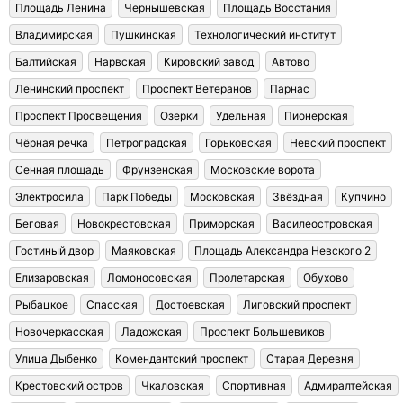
Площадь Ленина
Чернышевская
Площадь Восстания
Владимирская
Пушкинская
Технологический институт
Балтийская
Нарвская
Кировский завод
Автово
Ленинский проспект
Проспект Ветеранов
Парнас
Проспект Просвещения
Озерки
Удельная
Пионерская
Чёрная речка
Петроградская
Горьковская
Невский проспект
Сенная площадь
Фрунзенская
Московские ворота
Электросила
Парк Победы
Московская
Звёздная
Купчино
Беговая
Новокрестовская
Приморская
Василеостровская
Гостиный двор
Маяковская
Площадь Александра Невского 2
Елизаровская
Ломоносовская
Пролетарская
Обухово
Рыбацкое
Спасская
Достоевская
Лиговский проспект
Новочеркасская
Ладожская
Проспект Большевиков
Улица Дыбенко
Комендантский проспект
Старая Деревня
Крестовский остров
Чкаловская
Спортивная
Адмиралтейская